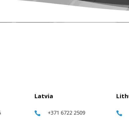
Latvia
Lit
6
+371 6722 2509

