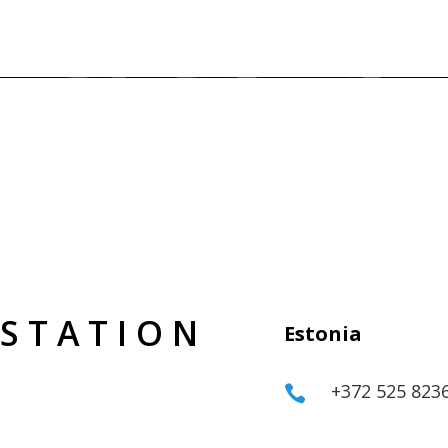
S T A T I O N
Estonia
+372 525 823
