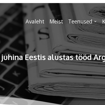
Avaleht
Meist
Teenused
K
uhina Eestis alustas tööd Ar